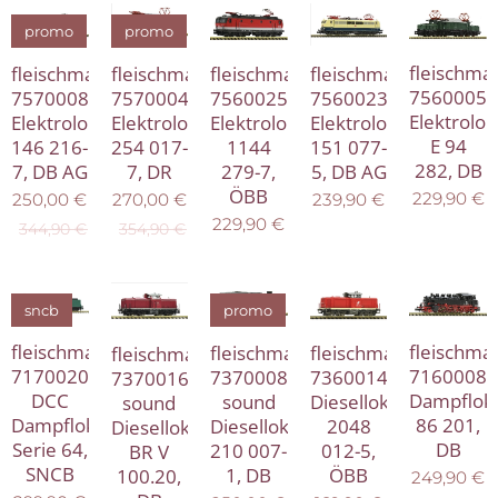
promo
promo
fleischma
fleischmann
fleischmann
fleischmann
fleischmann
7560005
7570004
7570008
7560025
7560023
Elektrolo
Elektrolokomotive
Elektrolokomotive
Elektrolokomotive
Elektrolokomotive
E 94
254 017-
146 216-
1144
151 077-
282, DB
7, DR
7, DB AG
279-7,
5, DB AG
ÖBB
229,90
€
270,00
€
250,00
€
239,90
€
229,90
€
354,90
€
344,90
€
sncb
promo
fleischma
fleischmann
fleischmann
fleischmann
fleischmann
7160008
7170020
7360014
7370008
7370016
Dampflok
DCC
Diesellokomotive
sound
sound
86 201,
Dampflokomotive
2048
Diesellokomotive
Diesellokomotive
DB
Serie 64,
012-5,
210 007-
BR V
SNCB
ÖBB
1, DB
100.20,
249,90
€