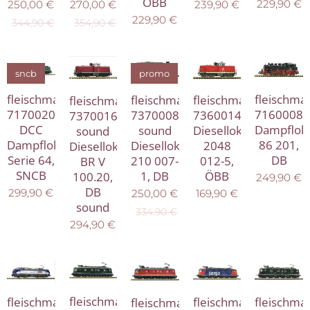
ÖBB
229,90
€
270,00
€
250,00
€
239,90
€
229,90
€
354,90
€
344,90
€
sncb
promo
fleischma
fleischmann
fleischmann
fleischmann
fleischmann
7160008
7170020
7360014
7370008
7370016
Dampflok
DCC
Diesellokomotive
sound
sound
86 201,
Dampflokomotive
2048
Diesellokomotive
Diesellokomotive
DB
Serie 64,
012-5,
210 007-
BR V
SNCB
ÖBB
1, DB
100.20,
249,90
€
DB
299,90
€
169,90
€
250,00
€
sound
334,90
€
294,90
€
fleischmann
fleischmann
fleischma
fleischmann
fleischmann