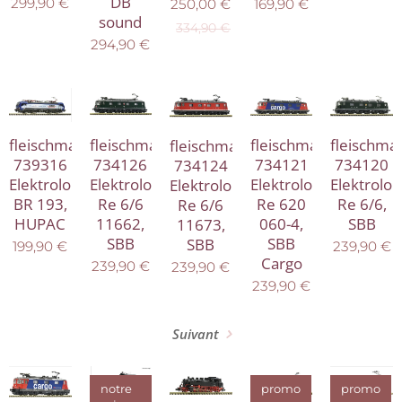
DB
299,90
€
169,90
€
250,00
€
sound
334,90
€
294,90
€
fleischmann
fleischmann
fleischma
fleischmann
fleischmann
734126
739316
734120
734121
734124
Elektrolokomotive
Elektrolokomotive
Elektrolo
Elektrolokomotive
Elektrolokomotive
Re 6/6
BR 193,
Re 6/6,
Re 620
Re 6/6
11662,
HUPAC
SBB
060-4,
11673,
SBB
SBB
SBB
199,90
€
239,90
€
Cargo
239,90
€
239,90
€
239,90
€
Suivant
notre
promo
promo