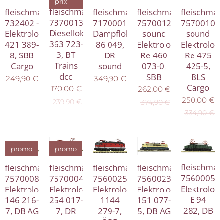
prix
fleischmann
fleischmann
fleischmann
fleischmann
fleischma
7370013
732402 -
71700016
7570012
7570010
Diesellokomotive
Elektrolokomotive
Dampflokomotive
sound
sound
363 723-
421 389-
86 049,
Elektrolokomotive
Elektrolo
3, BT
8, SBB
DR
Re 460
Re 475
Trains
Cargo
sound
073-0,
425-5,
dcc
SBB
BLS
249,90
€
349,90
€
Cargo
170,00
€
262,00
€
250,00
€
239,90
€
374,90
€
334,90
€
promo
promo
fleischma
fleischmann
fleischmann
fleischmann
fleischmann
7560005
7570004
7570008
7560025
7560023
Elektrolo
Elektrolokomotive
Elektrolokomotive
Elektrolokomotive
Elektrolokomotive
E 94
254 017-
146 216-
1144
151 077-
282, DB
7, DR
7, DB AG
279-7,
5, DB AG