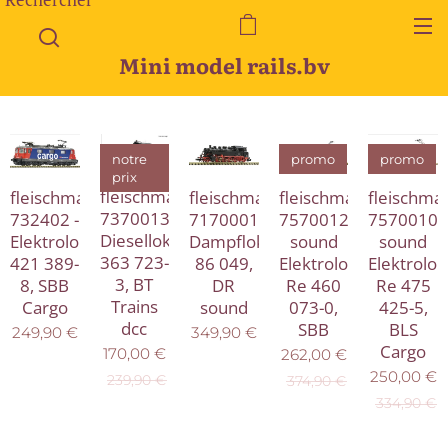
Mini model rails.bv
notre
promo
promo
prix
fleischmann
fleischmann
fleischmann
fleischmann
fleischma
7370013
732402 -
71700016
7570012
7570010
Diesellokomotive
Elektrolokomotive
Dampflokomotive
sound
sound
363 723-
421 389-
86 049,
Elektrolokomotive
Elektrolo
3, BT
8, SBB
DR
Re 460
Re 475
Trains
Cargo
sound
073-0,
425-5,
dcc
SBB
BLS
249,90
€
349,90
€
Cargo
170,00
€
262,00
€
250,00
€
239,90
€
374,90
€
334,90
€