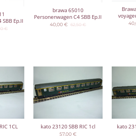
Brawa
brawa 65010
11
voyageu
Personenwagen C4 SBB Ep.II
SBB Ep.II
40
40,00
€
62,50
€
50
€
RIC 1CL
kato 23120 SBB RIC 1cl
kato 23
57,00
€