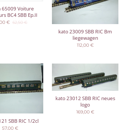
 65009 Voiture
rs BC4 SBB Ep.II
,00
€
62,50
€
kato 23009 SBB RIC Bm
liegewagen
112,00
€
kato 23012 SBB RIC neues
logo
169,00
€
121 SBB RIC 1/2cl
57,00
€