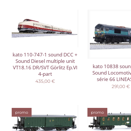
kato 110-747-1 sound DCC +
Sound Diesel multiple unit
kato 10838 sou
VT18.16 DR/SVT Görlitz Ep.VI
Sound Locomotiv
4-part
série 66 LINEA
435,00
€
291,00
€
promo
promo