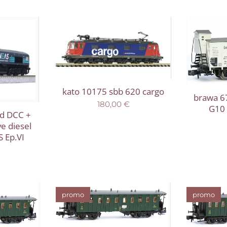
kato 10175 sbb 620 cargo
brawa 6
180,00
€
G10 
nd DCC +
e diesel
S Ep.VI
promo
promo