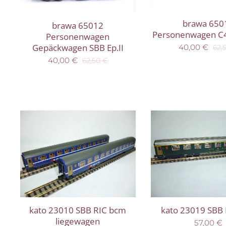
brawa 650
brawa 65012
Personenwagen C4 
Personenwagen
Gepäckwagen SBB Ep.II
40,00
€
62,
40,00
€
62,50
€
kato 23010 SBB RIC bcm
kato 23019 SBB 
liegewagen
57,00
€