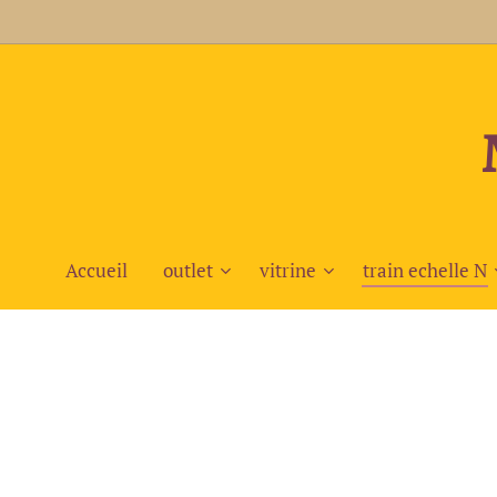
Accueil
outlet
vitrine
train echelle N