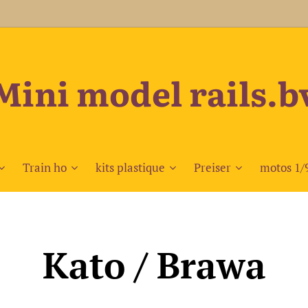
Mini model rails.b
Train ho
kits plastique
Preiser
motos 1/
Kato / Brawa