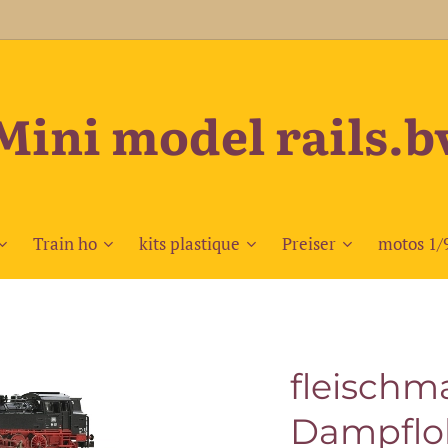
Mini model rails.b
Train ho
kits plastique
Preiser
motos 1/
fleischm
Dampflo