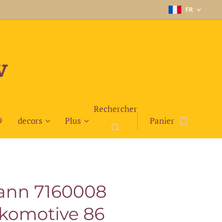
FR
v
Rechercher
9
decors
Plus
Panier
ann 7160008
komotive 86