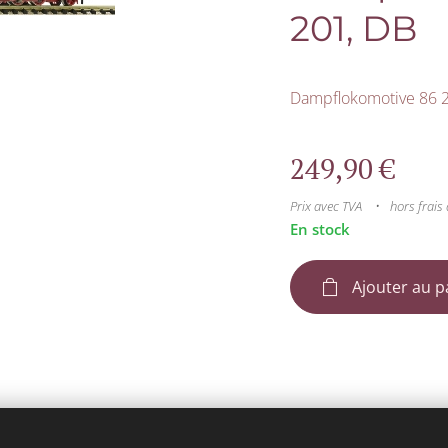
201, DB
Dampflokomotive 86 
249,90
€
Prix avec TVA
hors frais 
En stock
Ajouter au p