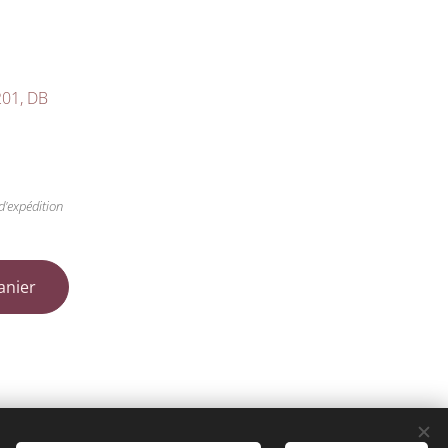
201, DB
d'expédition
anier