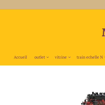
Accueil
outlet
vitrine
train echelle N