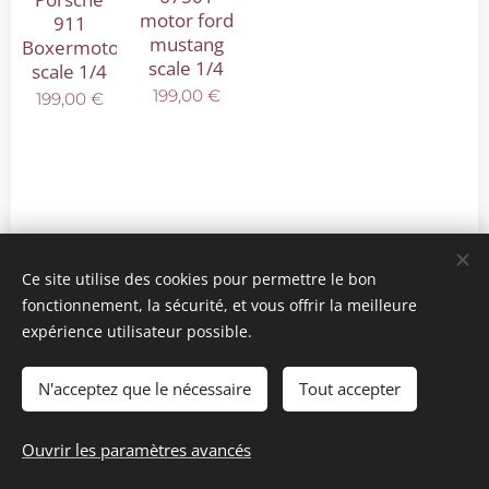
motor ford
911
mustang
Boxermotor
scale 1/4
scale 1/4
199,00
€
199,00
€
Ce site utilise des cookies pour permettre le bon
fonctionnement, la sécurité, et vous offrir la meilleure
expérience utilisateur possible.
© 2025 Tous droits réservés
mini model rails
Cookies
N'acceptez que le nécessaire
Tout accepter
Langues
Ouvrir les paramètres avancés
Français
Nederlands