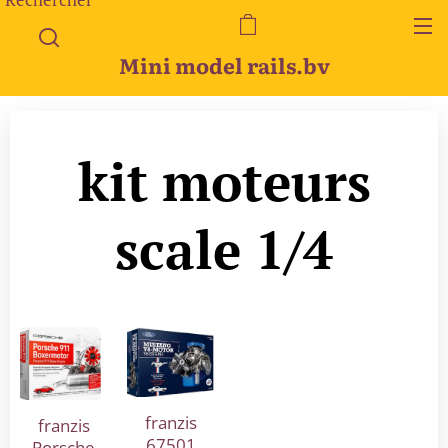
Mini model rails.bv
kit moteurs
scale 1/4
franzis
franzis
67501
Porsche