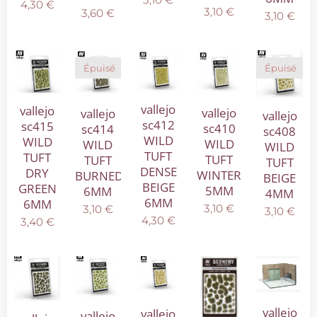
4,30
€
3,10
€
3,60
€
3,10
€
Épuisé
Épuisé
vallejo
vallejo
vallejo
vallejo
vallejo
sc412
sc415
sc410
sc414
sc408
WILD
WILD
WILD
WILD
WILD
TUFT
TUFT
TUFT
TUFT
TUFT
DENSE
DRY
WINTER
BURNED
BEIGE
BEIGE
GREEN
5MM
6MM
4MM
6MM
6MM
3,10
€
3,10
€
3,10
€
4,30
€
3,40
€
vallejo
vallejo
vallejo