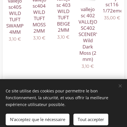
vallejo
sc116
sc 403
sc404
sc405
vallejo
1/72eme
WILD
WILD
WILD
sc 402
TUFT
35,00
€
TUFT
TUFT
VALLEJO
BEIGE
MOSS
SWAMP
SC402
2MM
2MM
4MM
SCENERY
3,10
€
3,10
€
3,10
€
Wild
Dark
Moss (2
mm)
3,10
€
Suivant
Ce site utilise des cookies pour permettre le bon
fonctionnement, la sécurité, et vous offrir la meilleure
expérience utilisateur possible.
© 2025 Tous droits réservés
mini model rails
Cookies
N'acceptez que le nécessaire
Tout accepter