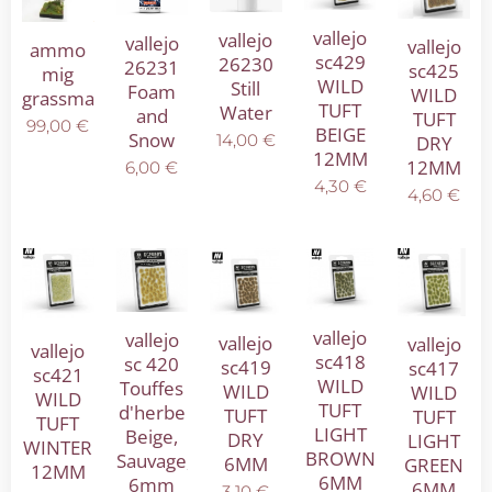
vallejo
vallejo
vallejo
vallejo
ammo
sc429
26230
26231
sc425
mig
WILD
Still
Foam
WILD
grassmaster
TUFT
Water
and
TUFT
99,00
€
BEIGE
Snow
14,00
€
DRY
12MM
12MM
6,00
€
4,30
€
4,60
€
vallejo
vallejo
vallejo
vallejo
vallejo
sc418
sc 420
sc419
sc417
sc421
WILD
Touffes
WILD
WILD
WILD
TUFT
d'herbe
TUFT
TUFT
TUFT
LIGHT
Beige,
DRY
LIGHT
WINTER
BROWN
Sauvage,
6MM
GREEN
12MM
6MM
6mm
6MM
3,10
€