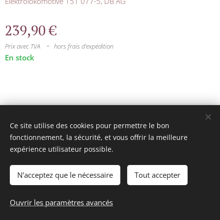
Elektrolokomotive 151 077-5, DB AG
239,90
€
Prix avec TVA
hors frais d'expédition
En stock
© 2025 Tous droits réservés
Ce site utilise des cookies pour permettre le bon
mini model rails
Cookies
fonctionnement, la sécurité, et vous offrir la meilleure
expérience utilisateur possible.
Langues
Français
Nederlands
N'acceptez que le nécessaire
Tout accepter
Ajouter au panier
Ouvrir les paramètres avancés