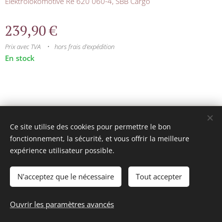
Elektrolokomotive Re 620 060-4, SBB Cargo
239,90
€
Prix avec TVA
hors frais d'expédition
En stock
© 2025 Tous droits réservés
Ce site utilise des cookies pour permettre le bon
mini model rails
Cookies
fonctionnement, la sécurité, et vous offrir la meilleure
expérience utilisateur possible.
Langues
Français
Nederlands
N'acceptez que le nécessaire
Tout accepter
Ajouter au panier
Ouvrir les paramètres avancés