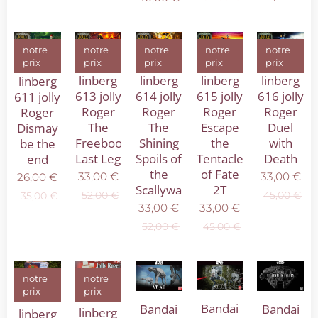
notre
notre
notre
notre
notre
prix
prix
prix
prix
prix
linberg
linberg
linberg
linberg
linberg
614 jolly
613 jolly
616 jolly
615 jolly
611 jolly
Roger
Roger
Roger
Roger
Roger
The
The
Duel
Escape
Dismay
Shining
Freebooter's
with
the
be the
Spoils of
Last Leg
Death
Tentacles
end
the
of Fate
33,00
€
33,00
€
26,00
€
Scallywag
2T
52,00
€
45,00
€
35,00
€
33,00
€
33,00
€
52,00
€
45,00
€
notre
notre
prix
prix
Bandai
Bandai
Bandai
linberg
linberg