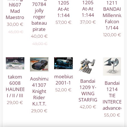
1205
1205
1211
70784
hl607
At-At
At-At
BANDAI
jolly
Mad
1:144
1:144
Millenniu
roger
Maestro
Falcon
37,00
€
57,00
€
bateau
30,00
€
1/144
pirate
45,00
€
120,00
€
40,00
€
49,00
€
moebius
takom
Aoshima
Bandai
2001-1
6008
Bandai
41307
1209 Y-
HAUNEBU
1214
52,00
€
Knight
WING
I / II / III
TIE
Rider
STARFIGHTER
INTERCEP
29,00
€
K.I.T.T.
42,00
€
advanced
29,00
€
55,00
€