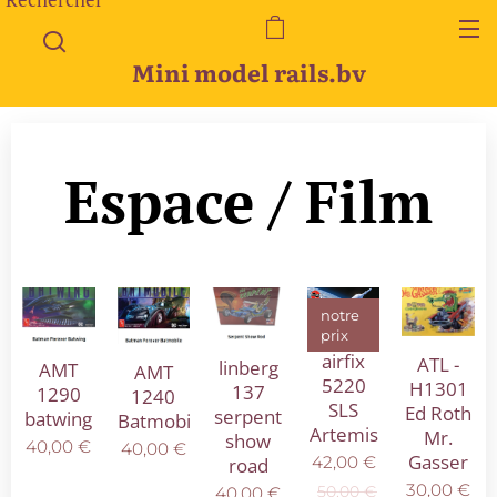
Mini model rails.bv
Espace / Film
notre
prix
airfix
ATL -
linberg
AMT
AMT
5220
H1301
137
1290
1240
SLS
Ed Roth
serpent
batwing
Batmobile
Artemis
Mr.
show
40,00
€
40,00
€
Gasser
42,00
€
road
30,00
€
50,00
€
40,00
€