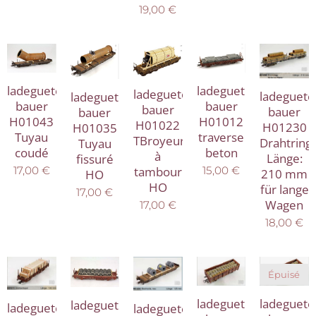
19,00
€
ladegueter
ladegueter
ladegueter
ladeguete
ladegueter
bauer
bauer
bauer
bauer
bauer
H01043
H01012
H01022
H01230
H01035
Tuyau
traverse
TBroyeur
Drahtring
Tuyau
coudé
beton
à
Länge:
fissuré
tambour
17,00
€
15,00
€
210 mm
HO
HO
für lange
17,00
€
Wagen
17,00
€
18,00
€
Épuisé
ladegueter
ladeguete
ladegueter
ladegueter
ladegueter