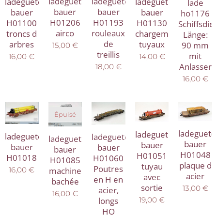
ladegueter
ladegueter
ladegueter
ladegueter
lade
bauer
bauer
bauer
bauer
ho1176
H01193
H01206
H01100
H01130
Schiffsdie
rouleaux
airco
troncs d
chargement
Länge:
de
arbres
tuyaux
90 mm
15,00
€
treillis
mit
16,00
€
14,00
€
Anlasser
18,00
€
16,00
€
Épuisé
ladeguete
ladegueter
ladegueter
ladegueter
ladegueter
bauer
bauer
bauer
bauer
bauer
H01048
H01051
H01018
H01060
H01085
plaque d
tuyau
Poutres
machine
16,00
€
acier
avec
en H en
bachée
sortie
13,00
€
acier,
16,00
€
longs
19,00
€
HO