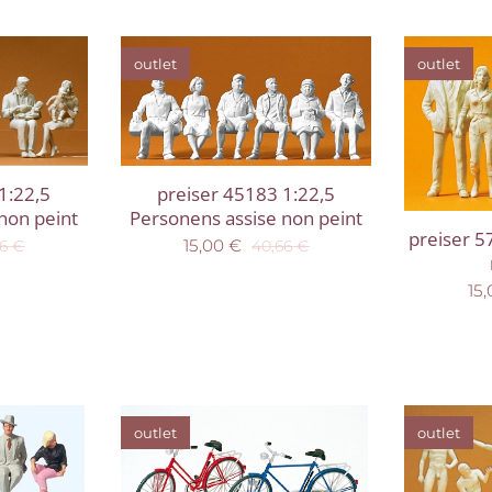
outlet
outlet
1:22,5
preiser 45183 1:22,5
non peint
Personens assise non peint
preiser 5
15,00
€
6
€
40,66
€
15,
outlet
outlet