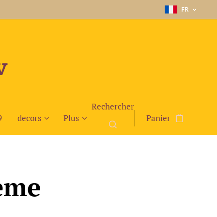
FR
v
Rechercher
9
decors
Plus
Panier
4eme