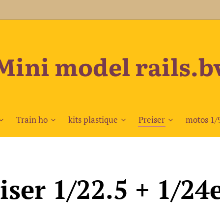
Mini model rails.b
Train ho
kits plastique
Preiser
motos 1/
iser 1/22.5 + 1/2