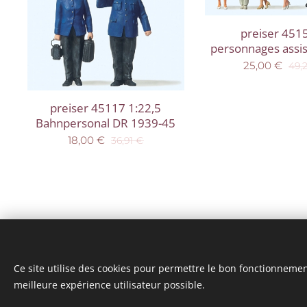
preiser 451
personnages assis
25,00
€
49,
preiser 45117 1:22,5
Bahnpersonal DR 1939-45
18,00
€
36,91
€
Ce site utilise des cookies pour permettre le bon fonctionnement,
meilleure expérience utilisateur possible.
© 2025 Tous droits réservés