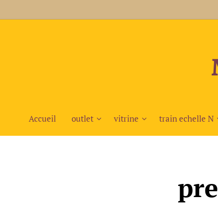
Accueil
outlet
vitrine
train echelle N
pre