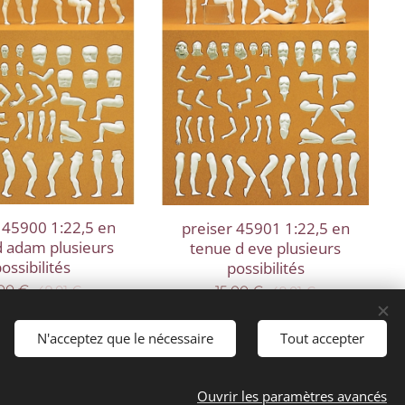
 45900 1:22,5 en
preiser 45901 1:22,5 en
d adam plusieurs
tenue d eve plusieurs
ossibilités
possibilités
,00
€
15,00
€
49,01
€
49,01
€
N'acceptez que le nécessaire
Tout accepter
Ouvrir les paramètres avancés
Langues