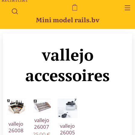
Mini model rails.bv
vallejo
accessoires
vallejo
vallejo
vallejo
26007
26008
26005
25,00
€