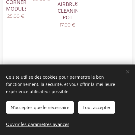
CORNER
AIRBRUSH
MODULE
CLEANING
25,00
€
POT
17,00
€
Ce site utilise des cookies pour permettre le bon
fonctionnement, la sécurité, et vous offrir la meilleure
expérience utilisateur possible.
© 2025 Tous droits réservés
mini model rails
Cookies
N'acceptez que le nécessaire
Tout accepter
Langues
Ouvrir les paramètres avancés
Français
Nederlands