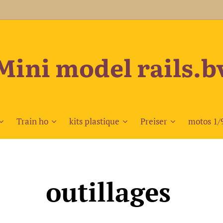
Mini model rails.b
Train ho
kits plastique
Preiser
motos 1/
outillages