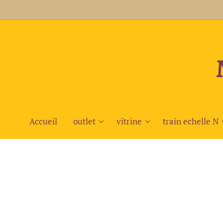
Accueil
outlet
vitrine
train echelle N