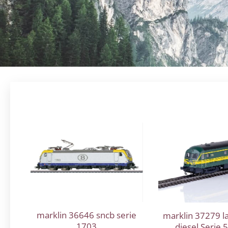
marklin 36646 sncb serie
marklin 37279 l
1703
diesel Serie 