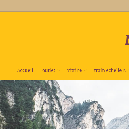
Accueil
outlet
vitrine
train echelle N