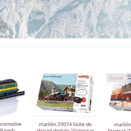
Épuisé
acomotive
marklin 29074 boite de
marklin
59 sncb
depart digitale "Güterzug
Startset "