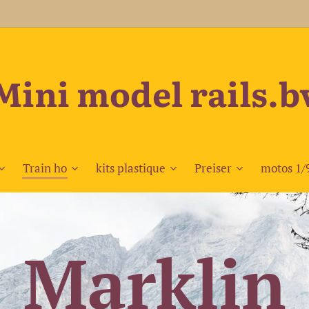
Mini model rails.b
Train ho
kits plastique
Preiser
motos 1/
Marklin