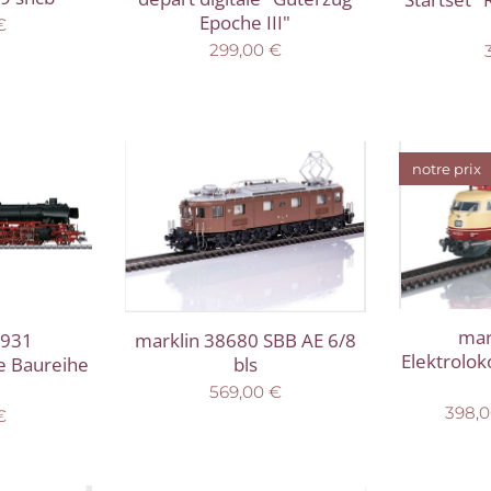
Epoche III"
€
299,00
€
notre prix
mar
7931
marklin 38680 SBB AE 6/8
Elektrolo
e Baureihe
bls
569,00
€
398,
€