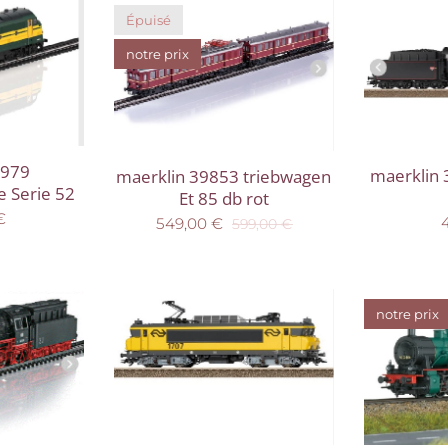
Épuisé
notre prix
6979
maerklin 
maerklin 39853 triebwagen
e Serie 52
Et 85 db rot
€
549,00
€
599,00
€
notre prix