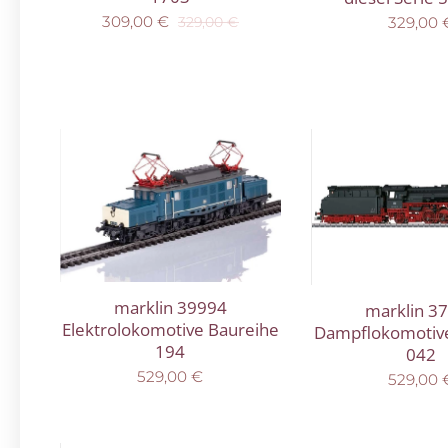
309,00
€
329,00
329,00
€
marklin 39994
marklin 3
Elektrolokomotive Baureihe
Dampflokomotiv
194
042
529,00
€
529,00