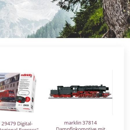
marklin 37814
 29479 Digital-
Dampflokomotive mit
Regional-Express"