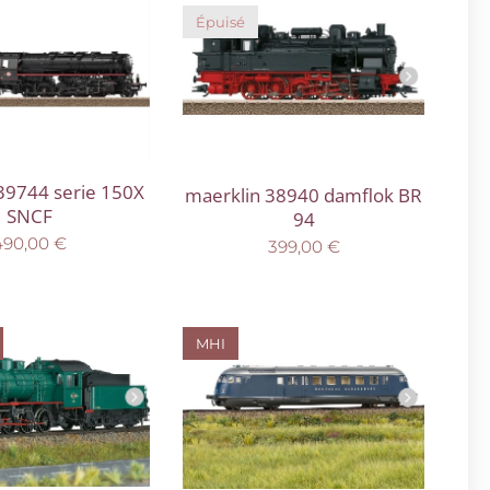
Épuisé
39744 serie 150X
maerklin 38940 damflok BR
SNCF
94
490,00
€
399,00
€
MHI