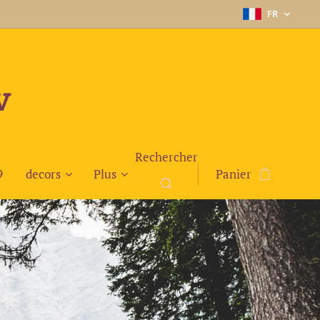
FR
v
Rechercher
9
decors
Plus
Panier