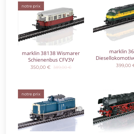
notre prix
marklin 3
marklin 38138 Wismarer
Diesellokomotiv
Schienenbus CFV3V
399,00
350,00
€
389,00
€
notre prix