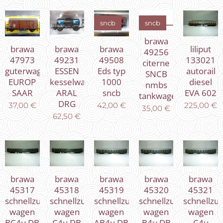
sncb
sncb
brawa
brawa
brawa
brawa
liliput
49256
47973
49231
49508
133021
citerne
guterwagen
ESSEN
Eds typ
autorail
SNCB
EUROP
kesselwagen
1000
diesel
nmbs
SAAR
ARAL
sncb
EVA 602
tankwagen
DRG
37,00
€
42,00
€
225,00
€
35,00
€
62,50
€
brawa
brawa
brawa
brawa
brawa
45317
45318
45319
45320
45321
schnellzug
schnellzug
schnellzug
schnellzug
schnellzu
wagen
wagen
wagen
wagen
wagen
BC4u DB
C4u DB
AB4u DB
B4u DB
C4u