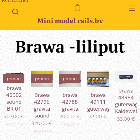
Mini model rails.bv
Brawa -liliput
promo
promo
promo
brawa
brawa
Brawa
brawa
brawa
40902
48984
42796
42788
49111
sound
guterwag
gravita
gravita
guterwagen
BR 01
Kaldewell
sound
200,00
€
33,00
€
407,00
€
33,00
€
320,00
€
258,00
€
507,00
€
392,00
€