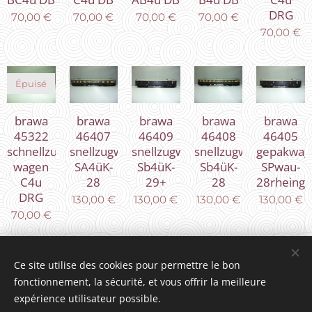
DRG
70,00
€
70,00
€
70,00
€
70,00
€
70,00
€
Épuisé
brawa
brawa
brawa
brawa
brawa
45322
46407
46409
46408
46405
schnellzug
snellzugwagen
snellzugwagen
snellzugwagen
gepakwag
wagen
SA4üK-
Sb4üK-
Sb4üK-
SPwau-
C4u
28
29+
28
28rheingo
DRG
130,00
€
130,00
€
130,00
€
130,00
€
70,00
€
Suivant
Ce site utilise des cookies pour permettre le bon
fonctionnement, la sécurité, et vous offrir la meilleure
expérience utilisateur possible.
© 2025 Tous droits réservés