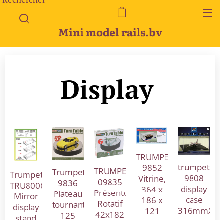
Mini model rails.bv
Display
TRUMPETER
trumpette
9852
TRUMPETER
Trumpeter
Trumpeter
9808
Vitrine,
09835
9836
TRU8006
display
364 x
Présentoir
Plateau
Mirror
case
186 x
Rotatif
tournant
display
316mmX2
121
42x182
125
stand