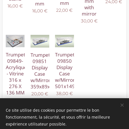
mm
24,00
€
mm
mm
16,00
€
with
22,00
€
16,00
€
mirror
30,00
€
Trumpeter
Trumpeter
Trumpeter
09849-
09850
09851
Acrylique
Display
Display
- Vitrine
Case
Case
316 x
w/Mirror
w/Mirror
276 X
501x149x146mm
359x89x89mm
136 MM
38,00
€
20,00
€
24,00
€
Ce site utilise des cookies pour permettre le bon
fonctionnement, la sécurité, et vous offrir la meilleure
expérience utilisateur possible.
© 2025 Tous droits réservés