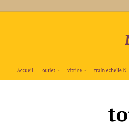
Accueil
outlet
vitrine
train echelle N
to