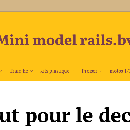
Mini model rails.b
Train ho
kits plastique
Preiser
motos 1/
ut pour le de