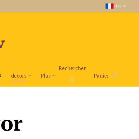
FR
v
Rechercher
9
decors
Plus
Panier
cor