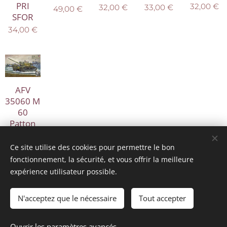
PRI
32,00
€
33,00
€
32,00
€
49,00
€
SFOR
34,00
€
AFV
35060 M
60
Patton
63,99
€
Ce site utilise des cookies pour permettre le bon
fonctionnement, la sécurité, et vous offrir la meilleure
expérience utilisateur possible.
© 2025 Tous droits réservés
mini model rails
Cookies
N'acceptez que le nécessaire
Tout accepter
Langues
Ouvrir les paramètres avancés