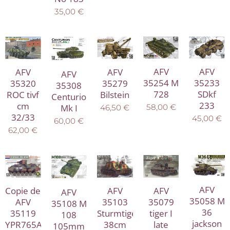
35,00
€
AFV
AFV
AFV
AFV
AFV
35233
35254 M
35320
35279
35308
SDkf
728
ROC tivf
Bilstein
Centurion
233
cm
Mk I
58,00
€
46,50
€
32/33
45,00
€
60,00
€
62,00
€
AFV
AFV
AFV
Copie de
AFV
35058 M
35079
35103
AFV
35108 M
36
tiger I
Sturmtiger
35119
108
jackson
late
38cm
YPR765A1
105mm