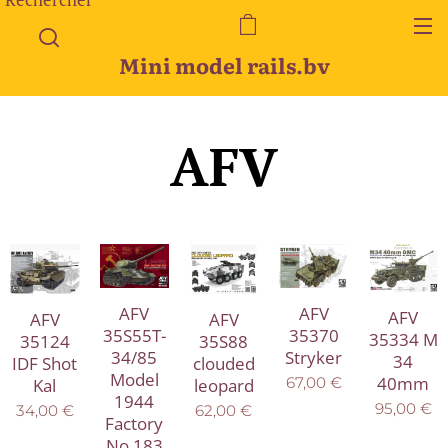
Mini model rails.bv
AFV
AFV
AFV
AFV
AFV
AFV
35S55T-
35370
35334 M
35S88
35124
34/85
Stryker
34
clouded
IDF Shot
Model
40mm
67,00
€
leopard
Kal
1944
95,00
€
62,00
€
34,00
€
Factory
No 183