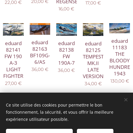
REGENSBURG
20,00
€
22,00
€
17,00
€
16,00
€
eduard
eduard
eduard
eduard
eduard
11183
82163
82141
82138
82125
THE
BF109G-
FW 190
FW
TEMPEST
BLOODY
6/AS
A-3
190A-7
MK.II
HUNDRE
LIGHT
LATE
36,00
€
36,00
€
1943
FIGHTER
VERSION
130,00
€
27,00
€
34,00
€
Suivant
Ce site utilise des cookies pour permettre le bon
fonctionnement, la sécurité, et vous offrir la meilleure
expérience utilisateur possible.
© 2025 Tous droits réservés