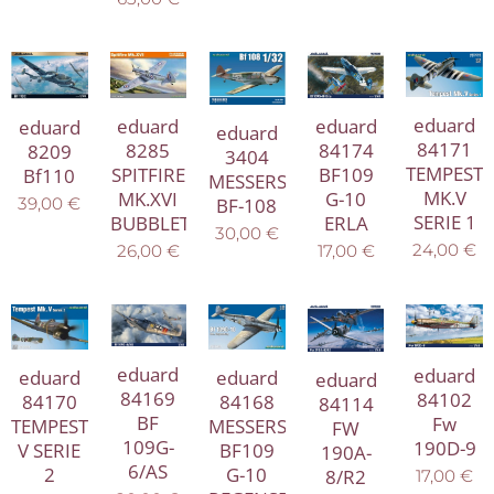
eduard
eduard
eduard
eduard
eduard
84171
84174
8285
8209
3404
TEMPEST
BF109
SPITFIRE
Bf110
MESSERSCHMITT
MK.V
G-10
MK.XVI
BF-108
39,00
€
SERIE 1
ERLA
BUBBLETOP
30,00
€
24,00
€
17,00
€
26,00
€
eduard
eduard
eduard
eduard
eduard
84169
84102
84170
84168
84114
BF
Fw
TEMPEST
MESSERSCHMITT
FW
109G-
190D-9
V SERIE
BF109
190A-
6/AS
2
G-10
8/R2
17,00
€