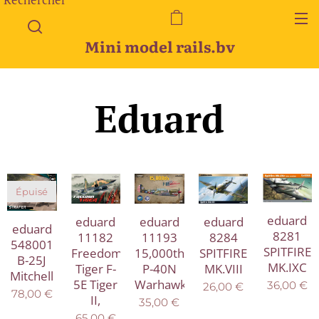
Mini model rails.bv
Eduard
Épuisé
eduard
eduard
eduard
eduard
eduard
8281
11182
11193
8284
548001
SPITFIRE
Freedom
15,000th
SPITFIRE
B-25J
MK.IXC
Tiger F-
P-40N
MK.VIII
Mitchell
5E Tiger
Warhawk
36,00
€
26,00
€
78,00
€
II,
35,00
€
65,00
€