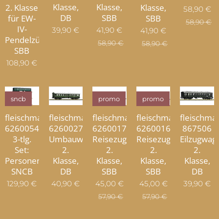
Klasse,
Klasse,
2. Klasse
Klasse,
58,90
€
DB
SBB
für EW-
SBB
58,90
€
IV-
39,90
€
41,90
€
41,90
€
Pendelzüge,
58,90
€
58,90
€
SBB
108,90
€
sncb
promo
promo
fleischma
fleischmann
fleischmann
fleischmann
fleischmann
867506
6260054
6260027
6260017
6260016
Eilzugwag
3-tlg.
Umbauwagen
Reisezugwagen
Reisezugwagen
2.
Set:
2.
2.
2.
Klasse,
Personenzug,
Klasse,
Klasse,
Klasse,
DB
SNCB
DB
SBB
SBB
39,90
€
129,90
€
40,90
€
45,00
€
45,00
€
57,90
€
57,90
€