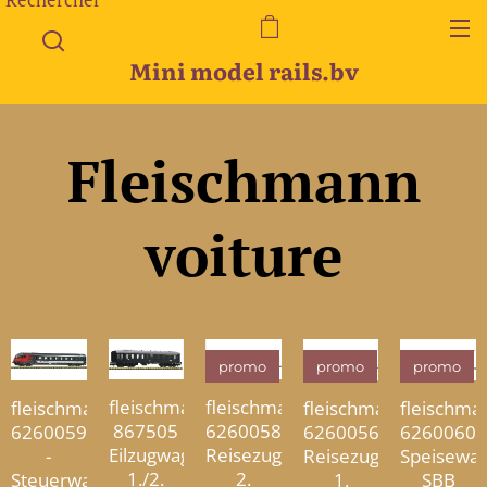
Mini model rails.bv
Fleischmann
voiture
promo
promo
promo
fleischmann
fleischmann
fleischma
fleischmann
fleischmann
867505
6260058
6260060
6260059
6260056
Eilzugwagen
Reisezugwagen
Speisewag
-
Reisezugwagen
1./2.
2.
SBB
Steuerwagen
1.