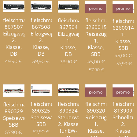
promo
promo
fleischmann
fleischmann
fleischmann
fleischmann
fleischma
867507
867508
867504
6260015
6260014R
Eilzugwagen
Eilzugwagen
Eilzugwagen
Reisezugwagen
1.
2.
2.
1.
1.
Klasse,
Klasse,
Klasse,
Klasse,
Klasse,
SBB
DB
DB
DB
SBB
45,00
€
49,90
€
39,90
€
39,90
€
45,00
€
57,90
€
57,90
€
promo
promo
fleischmann
fleischma
fleischmann
fleischmann
fleischmann
890325
813909
890320
890324
890329
Speisewagen,
Schnellz
Reisezugwagen
Steuerwagen
Speisewagen,
SBB
2.
1.
2. Klasse
SBB
Klasse,
Klasse,
für EW-
57,90
€
57,90
€