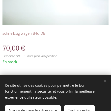
schnellzug wagen B4u DB
70,00
€
Prix avec TVA
hors frais d'expédition
En stock
© 2025 Tous droits réservés
Ce site utilise des cookies pour permettre le bon
mini model rails
Cookies
fonctionnement, la sécurité, et vous offrir la meilleure
expérience utilisateur possible.
Langues
Français
Nederlands
N'acceptez que le nécessaire
Tout accepter