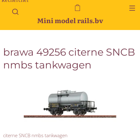
Mini model rails.bv
brawa 49256 citerne SNCB
nmbs tankwagen
citerne SNCB nmbs tankwagen