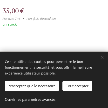
35,00
€
Prix avec TVA
hors frais d'expédition
En stock
© 2025 Tous droits réservés
Ce site utilise des cookies pour permettre le bon
mini model rails
Cookies
fonctionnement, la sécurité, et vous offrir la meilleure
expérience utilisateur possible.
Langues
Français
Nederlands
N'acceptez que le nécessaire
Tout accepter
Ajouter au panier
Ouvrir les paramètres avancés