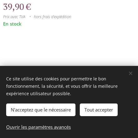
39,90
€
Prix avec TVA
hors frais d'expédition
En stock
© 2025 Tous droits réservés
Ce site utilise des cookies pour permettre le bon
mini model rails
Cookies
fonctionnement, la sécurité, et vous offrir la meilleure
expérience utilisateur possible.
Langues
Français
Nederlands
N'acceptez que le nécessaire
Tout accepter
Ajouter au panier
Ouvrir les paramètres avancés