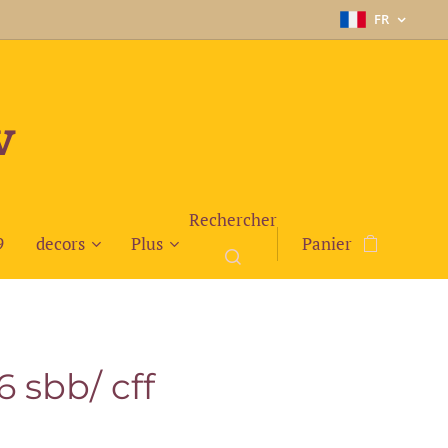
FR
v
Rechercher
9
decors
Plus
Panier
6 sbb/ cff