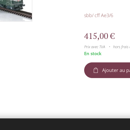
sbb/ cff Ae3/6
415,00
€
Prix avec TVA
hors frais 
En stock
Ajouter au p