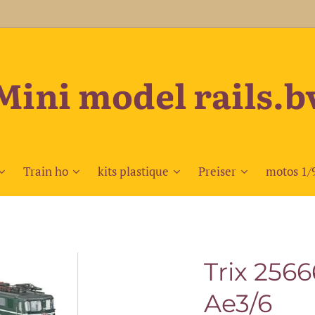
Mini model rails.b
Train ho
kits plastique
Preiser
motos 1/
Trix 2566
Ae3/6