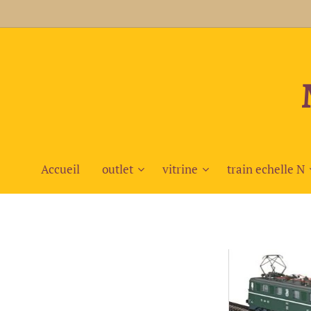
Accueil
outlet
vitrine
train echelle N