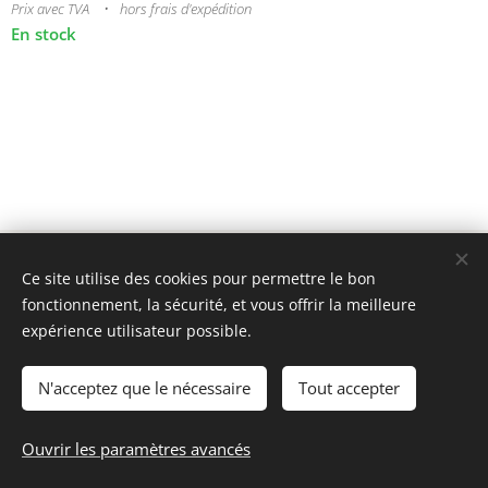
Prix avec TVA
hors frais d'expédition
En stock
© 2025 Tous droits réservés
Ce site utilise des cookies pour permettre le bon
mini model rails
Cookies
fonctionnement, la sécurité, et vous offrir la meilleure
expérience utilisateur possible.
Langues
Français
Nederlands
N'acceptez que le nécessaire
Tout accepter
Ajouter au panier
Ouvrir les paramètres avancés