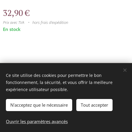
32,90
€
Prix avec TVA
hors frais d'expédition
En stock
© 2025 Tous droits réservés
Ce site utilise des cookies pour permettre le bon
mini model rails
Cookies
fonctionnement, la sécurité, et vous offrir la meilleure
expérience utilisateur possible.
Langues
Français
Nederlands
N'acceptez que le nécessaire
Tout accepter
Ajouter au panier
Ouvrir les paramètres avancés