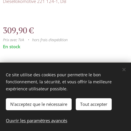
Diesellokomotive 221 124-1, DB
309,90
€
Prix avec TVA
hors frais d'expédition
En stock
© 2025 Tous droits réservés
Ce site utilise des cookies pour permettre le bon
mini model rails
Cookies
fonctionnement, la sécurité, et vous offrir la meilleure
expérience utilisateur possible.
Langues
Français
Nederlands
N'acceptez que le nécessaire
Tout accepter
Ajouter au panier
Ouvrir les paramètres avancés