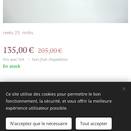
reeks 20 nmbs
135,00
€
205,00
€
Prix avec TVA
hors frais d'expédition
En stock
© 2025 Tous droits réservés
Ce site utilise des cookies pour permettre le bon
mini model rails
Cookies
fonctionnement, la sécurité, et vous offrir la meilleure
expérience utilisateur possible.
Langues
Français
Nederlands
N'acceptez que le nécessaire
Tout accepter