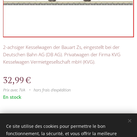
2-achsiger Kesselwagen der Bauart Zs, eingestellt bei der
Deutschen Bahn AG (DB AG). Privatwagen der Firma KVG
Kesselwagen Vermietgesellschaft mbH (KVG).
32,99
€
Prix avec TVA
hors frais d'expédition
En stock
© 2025 Tous droits réservés
Ce site utilise des cookies pour permettre le bon
mini model rails
Cookies
fonctionnement, la sécurité, et vous offrir la meilleure