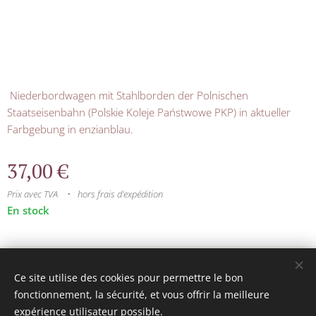
Niederbordwagen mit Stahlborden der Polnischen
Staatseisenbahn (Polskie Koleje Państwowe PKP) in aktueller
Farbgebung in enzianblau.
37,00
€
Prix avec TVA
hors frais d'expédition
En stock
© 2025 Tous droits réservés
Ce site utilise des cookies pour permettre le bon
mini model rails
Cookies
fonctionnement, la sécurité, et vous offrir la meilleure
expérience utilisateur possible.