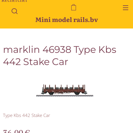
Mini model rails.bv
marklin 46938 Type Kbs
442 Stake Car
Type Kbs 442 Stake Car
36,00
€