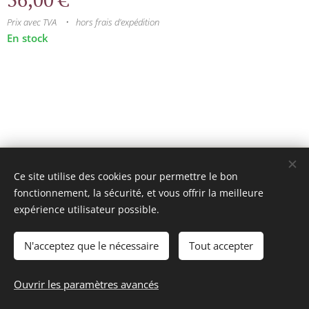
Prix avec TVA
hors frais d'expédition
En stock
© 2025 Tous droits réservés
Ce site utilise des cookies pour permettre le bon
mini model rails
Cookies
fonctionnement, la sécurité, et vous offrir la meilleure
expérience utilisateur possible.
Langues
Français
Nederlands
N'acceptez que le nécessaire
Tout accepter
Ajouter au panier
Ouvrir les paramètres avancés