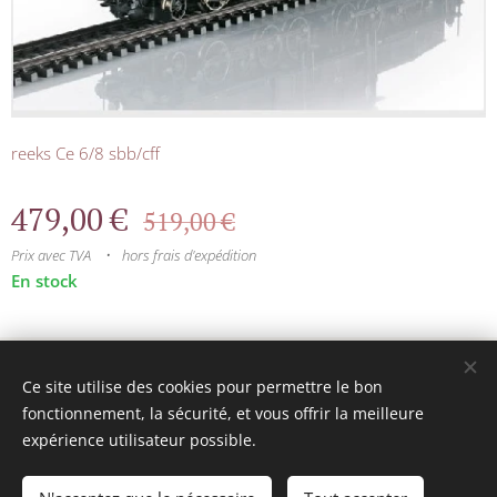
reeks Ce 6/8 sbb/cff
479,00
€
519,00
€
Prix avec TVA
hors frais d'expédition
En stock
© 2025 Tous droits réservés
Ce site utilise des cookies pour permettre le bon
mini model rails
Cookies
fonctionnement, la sécurité, et vous offrir la meilleure
expérience utilisateur possible.
Langues
Français
Nederlands