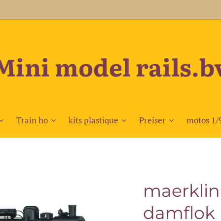
Mini model rails.b
Train ho
kits plastique
Preiser
motos 1/
maerklin
damflok