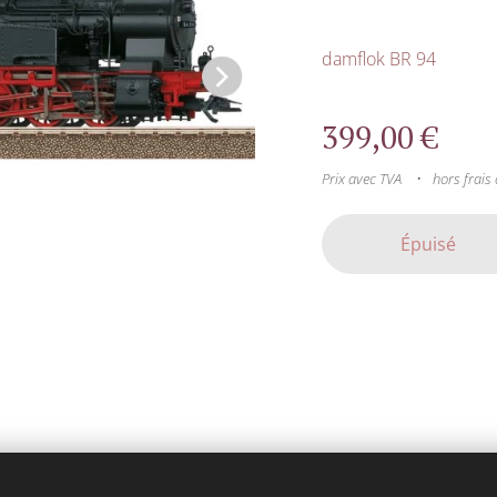
damflok BR 94
399,00
€
Prix avec TVA
hors frais 
Épuisé