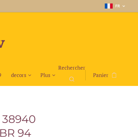
FR
v
Rechercher
9
decors
Plus
Panier
 38940
 BR 94