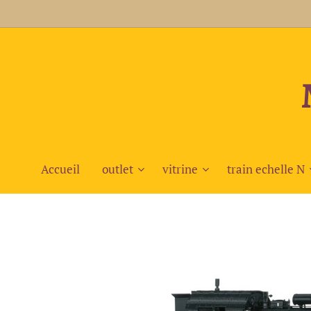
Accueil
outlet
vitrine
train echelle N