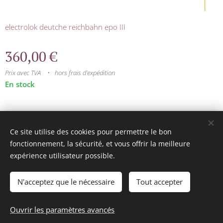
electrolok deutche reichbahn epo III
360,00
€
Prix avec TVA
hors frais d'expédition
En stock
© 2025 Tous droits réservés
Ce site utilise des cookies pour permettre le bon
mini model rails
Cookies
fonctionnement, la sécurité, et vous offrir la meilleure
expérience utilisateur possible.
Langues
Français
Nederlands
N'acceptez que le nécessaire
Tout accepter
Ajouter au panier
Ouvrir les paramètres avancés