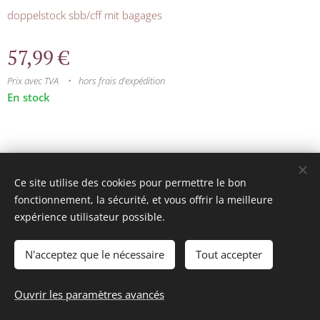
doppelstock sbb/cff mit bagages
57,99
€
Prix avec TVA
hors frais d'expédition
En stock
© 2025 Tous droits réservés
Ce site utilise des cookies pour permettre le bon
mini model rails
Cookies
fonctionnement, la sécurité, et vous offrir la meilleure
expérience utilisateur possible.
Langues
Français
Nederlands
N'acceptez que le nécessaire
Tout accepter
Ajouter au panier
Ouvrir les paramètres avancés