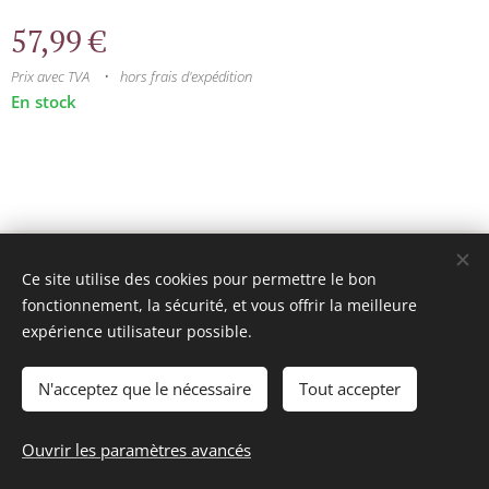
57,99
€
Prix avec TVA
hors frais d'expédition
En stock
© 2025 Tous droits réservés
Ce site utilise des cookies pour permettre le bon
mini model rails
Cookies
fonctionnement, la sécurité, et vous offrir la meilleure
expérience utilisateur possible.
Langues
Français
Nederlands
N'acceptez que le nécessaire
Tout accepter
Ajouter au panier
Ouvrir les paramètres avancés