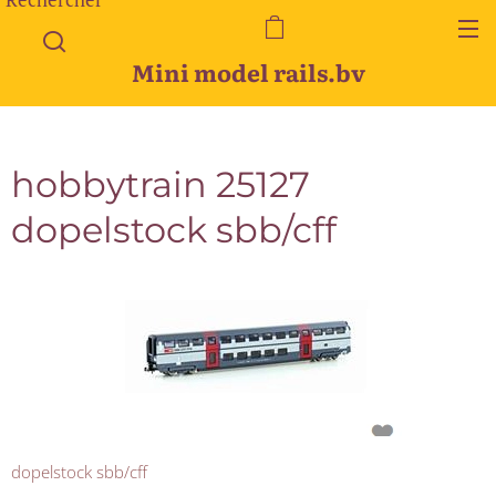
Mini model rails.bv
hobbytrain 25127
dopelstock sbb/cff
dopelstock sbb/cff