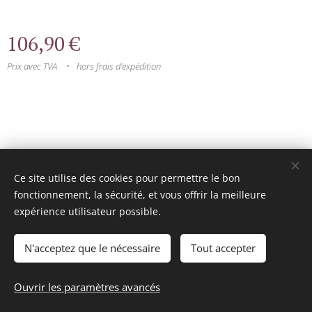
106,90
€
Prix avec TVA
hors frais d'expédition
© 2025 Tous droits réservés
Ce site utilise des cookies pour permettre le bon
mini model rails
Cookies
fonctionnement, la sécurité, et vous offrir la meilleure
expérience utilisateur possible.
Langues
Français
Nederlands
N'acceptez que le nécessaire
Tout accepter
Épuisé
Ouvrir les paramètres avancés