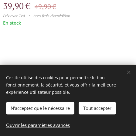
39,90
€
49,90
€
Prix avec TVA
hors frais d'expédition
En stock
© 2025 Tous droits réservés
Ce site utilise des cookies pour permettre le bon
mini model rails
Cookies
fonctionnement, la sécurité, et vous offrir la meilleure
expérience utilisateur possible.
Langues
Français
Nederlands
N'acceptez que le nécessaire
Tout accepter
Ajouter au panier
Ouvrir les paramètres avancés