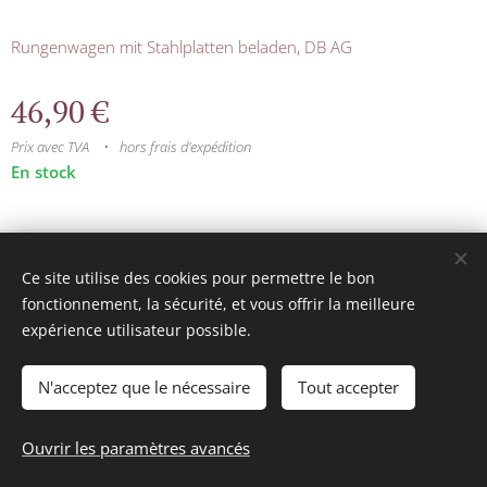
Rungenwagen mit Stahlplatten beladen, DB AG
46,90
€
Prix avec TVA
hors frais d'expédition
En stock
© 2025 Tous droits réservés
Ce site utilise des cookies pour permettre le bon
mini model rails
Cookies
fonctionnement, la sécurité, et vous offrir la meilleure
expérience utilisateur possible.
Langues
Français
Nederlands
N'acceptez que le nécessaire
Tout accepter
Ajouter au panier
Ouvrir les paramètres avancés