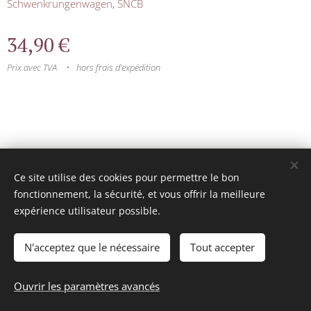
Schwenkrungenwagen, SNCB
34,90
€
Prix avec TVA
hors frais d'expédition
© 2025 Tous droits réservés
Ce site utilise des cookies pour permettre le bon
mini model rails
Cookies
fonctionnement, la sécurité, et vous offrir la meilleure
expérience utilisateur possible.
Langues
Français
Nederlands
N'acceptez que le nécessaire
Tout accepter
Épuisé
Ouvrir les paramètres avancés