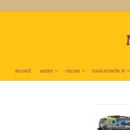
Accueil
outlet
vitrine
train echelle N