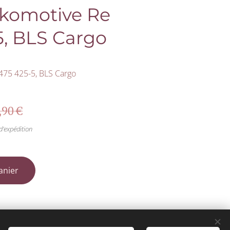
okomotive Re
5, BLS Cargo
475 425-5, BLS Cargo
,90
€
d'expédition
anier