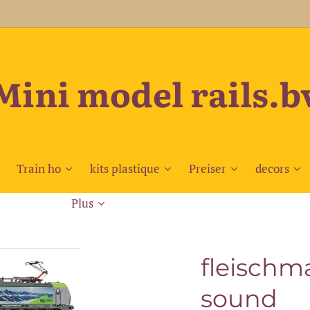
Mini model rails.b
Train ho
kits plastique
Preiser
decors
Plus
fleischm
sound