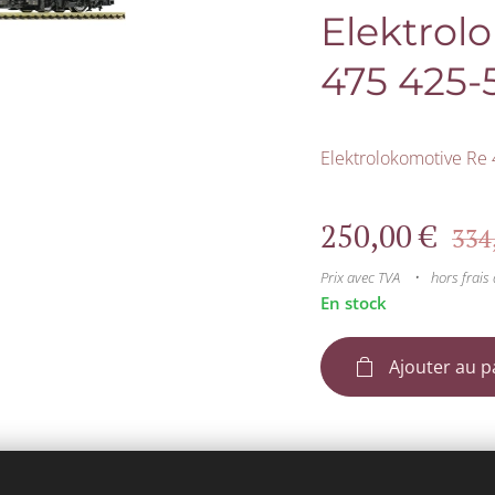
Elektrol
475 425-
Elektrolokomotive Re 
250,00
€
334
Prix avec TVA
hors frais 
En stock
Ajouter au p