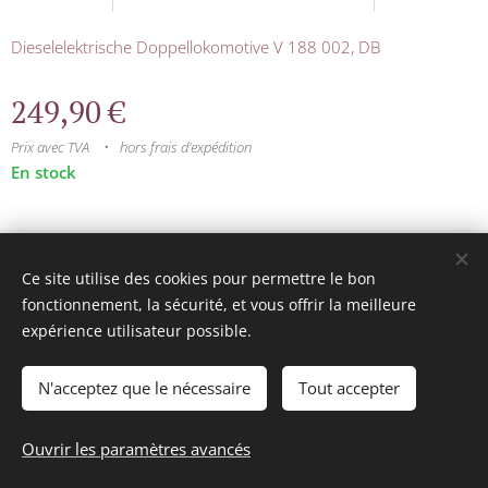
Dieselelektrische Doppellokomotive V 188 002, DB
249,90
€
Prix avec TVA
hors frais d'expédition
En stock
© 2025 Tous droits réservés
Ce site utilise des cookies pour permettre le bon
mini model rails
Cookies
fonctionnement, la sécurité, et vous offrir la meilleure
expérience utilisateur possible.
Langues
Français
Nederlands
N'acceptez que le nécessaire
Tout accepter
Ajouter au panier
Ouvrir les paramètres avancés