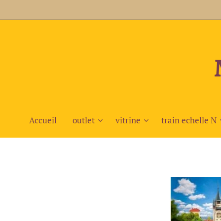
Accueil
outlet
vitrine
train echelle N