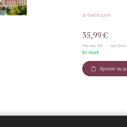
st martin turm
35,99
€
Prix avec TVA
hors frais 
En stock
Ajouter au p