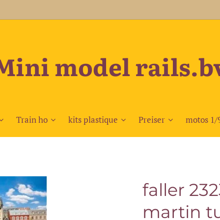
Mini model rails.b
Train ho
kits plastique
Preiser
motos 1/
faller 23
martin 