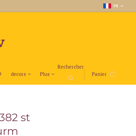
FR
v
Rechercher
9
decors
Plus
Panier
2382 st
turm