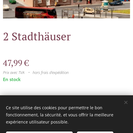
2 Stadthäuser
47,99
€
Prix avec TVA
hors frais d'expédition
En stock
© 2025 Tous droits réservés
Ce site utilise des cookies pour permettre le bon
mini model rails
Cookies
fonctionnement, la sécurité, et vous offrir la meilleure
expérience utilisateur possible.
Langues
Français
Nederlands