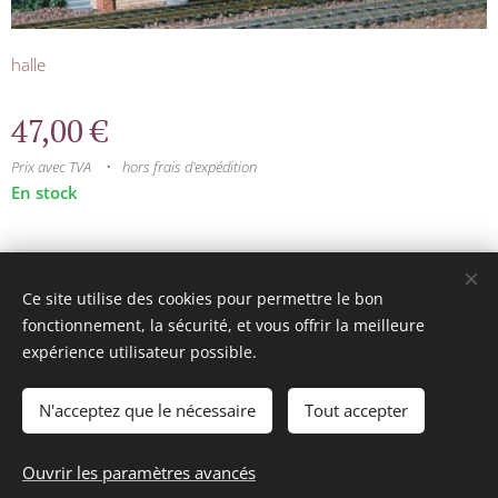
halle
47,00
€
Prix avec TVA
hors frais d'expédition
En stock
© 2025 Tous droits réservés
Ce site utilise des cookies pour permettre le bon
mini model rails
Cookies
fonctionnement, la sécurité, et vous offrir la meilleure
expérience utilisateur possible.
Langues
Français
Nederlands
N'acceptez que le nécessaire
Tout accepter
Ajouter au panier
Ouvrir les paramètres avancés