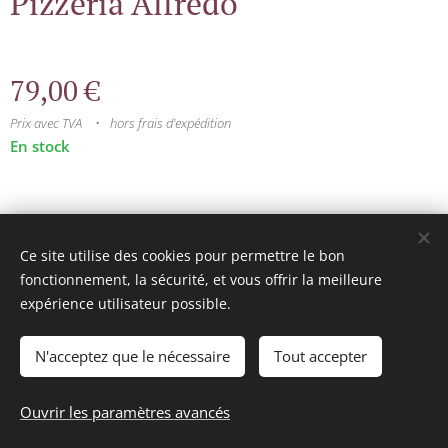
Pizzeria Alfredo
79,00
€
Prix avec TVA
hors frais d'expédition
En stock
© 2025 Tous droits réservés
Ce site utilise des cookies pour permettre le bon
mini model rails
Cookies
fonctionnement, la sécurité, et vous offrir la meilleure
expérience utilisateur possible.
Langues
Français
Nederlands
N'acceptez que le nécessaire
Tout accepter
Ajouter au panier
Ouvrir les paramètres avancés