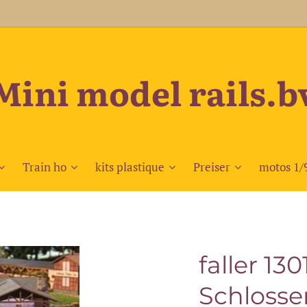
Mini model rails.b
Train ho
kits plastique
Preiser
motos 1/
faller 130
Schlosse