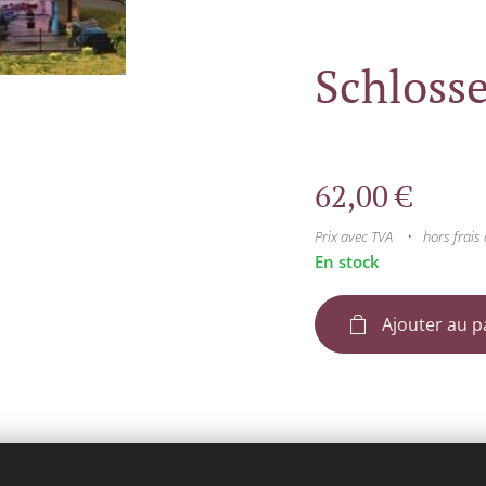
Schlosse
62,00
€
Prix avec TVA
hors frais 
En stock
Ajouter au p