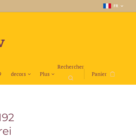
FR
v
Rechercher
9
decors
Plus
Panier
192
rei