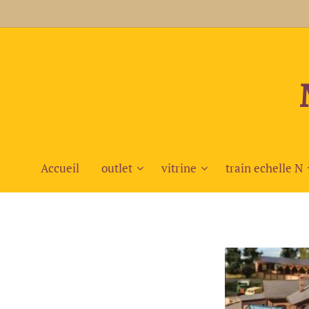
Accueil
outlet
vitrine
train echelle N