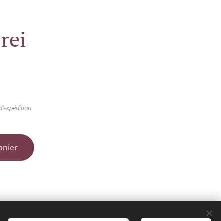
rei
d'expédition
anier