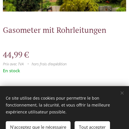
Gasometer mit Rohrleitungen
44,99
€
Prix avec TVA
hors frais d'expédition
En stock
© 2025 Tous droits réservés
Ce site utilise des cookies pour permettre le bon
mini model rails
Cookies
fonctionnement, la sécurité, et vous offrir la meilleure
expérience utilisateur possible.
Langues
Français
Nederlands
N'acceptez que le nécessaire
Tout accepter