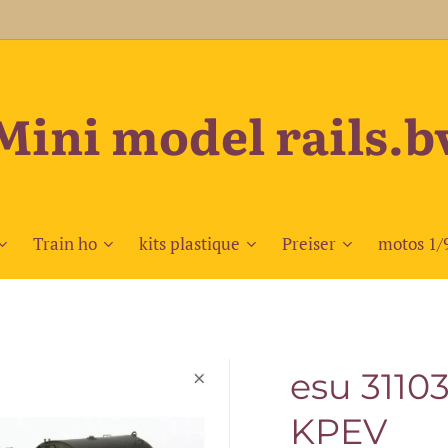
Mini model rails.b
Train ho
kits plastique
Preiser
motos 1/
esu 3110
KPEV