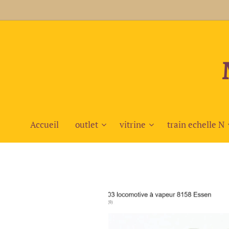
Accueil
outlet
vitrine
train echelle N