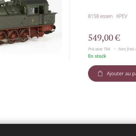
8158 essen KPEV
549,00
€
Prix avec TVA
hors frais 
En stock
Ajouter au p