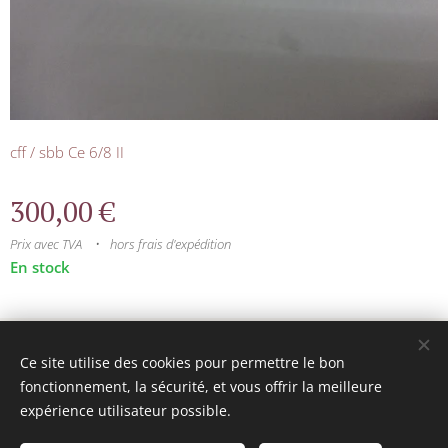
cff / sbb Ce 6/8 II
300,00
€
Prix avec TVA
hors frais d'expédition
En stock
© 2025 Tous droits réservés
Ce site utilise des cookies pour permettre le bon
mini model rails
Cookies
fonctionnement, la sécurité, et vous offrir la meilleure
expérience utilisateur possible.
Langues
Français
Nederlands