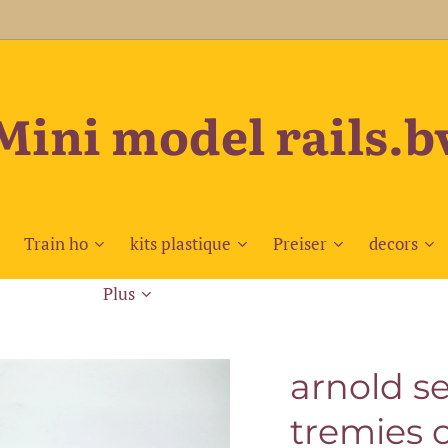
Mini model rails.b
Train ho
kits plastique
Preiser
decors
Plus
arnold se
tremies c