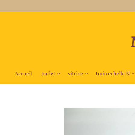
Accueil
outlet
vitrine
train echelle N