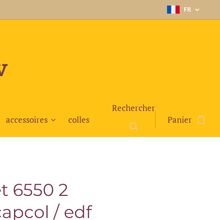
FR
v
Rechercher
accessoires
colles
Panier
t 6550 2
apcol / edf