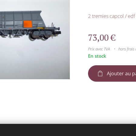
2 tremies capcol / edf
73,00
€
Prix avec TVA
hors frais 
En stock
Ajouter au p